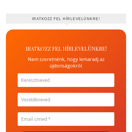
IRATKOZZ FEL HÍRLEVELÜNKRE!
IRATKOZZ FEL HÍRLEVELÜNKRE!
Nem szeretnénk, hogy lemaradj az
újdonságokról.
Keresztneved
Vezetékneved
Email
címed
*