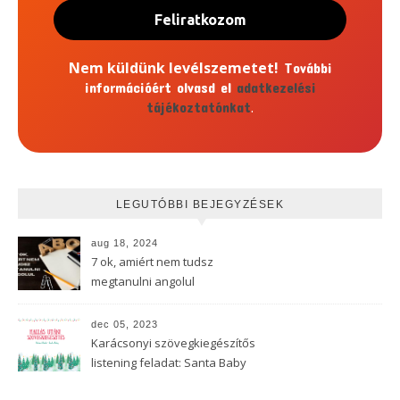
Nem küldünk levélszemetet!
További
információért olvasd el
adatkezelési
.
tájékoztatónkat
LEGUTÓBBI BEJEGYZÉSEK
aug 18, 2024
7 ok, amiért nem tudsz
megtanulni angolul
dec 05, 2023
Karácsonyi szövegkiegészítős
listening feladat: Santa Baby