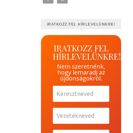
IRATKOZZ FEL HÍRLEVELÜNKRE!
IRATKOZZ FEL
HÍRLEVELÜNKRE!
Nem szeretnénk,
hogy lemaradj az
újdonságokról.
Keresztneved
Vezetékneved
Email