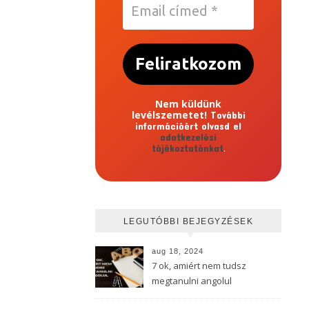
címed
*
Nem küldünk
levélszemetet!
További
információért olvasd el
adatkezelési
.
tájékoztatónkat
LEGUTÓBBI BEJEGYZÉSEK
aug 18, 2024
7 ok, amiért nem tudsz
megtanulni angolul