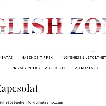
KTATÁS
HASZNOS TIPPEK
INGYENESEN LETÖLTHE
PRIVACY POLICY – ADATKEZELÉSI TÁJÉKOZTATÓ
apcsolat
 elérhetőségeken fordulhatsz hozzám