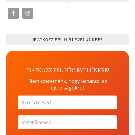
IRATKOZZ FEL HÍRLEVELÜNKRE!
IRATKOZZ FEL HÍRLEVELÜNKRE!
Nem szeretnénk, hogy lemaradj az
újdonságokról.
Keresztneved
Vezetékneved