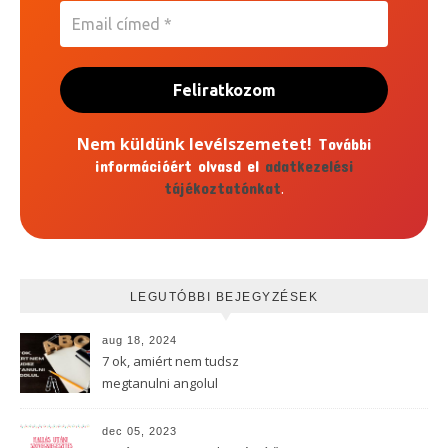
Email
címed
*
Nem küldünk levélszemetet!
További
információért olvasd el
adatkezelési
.
tájékoztatónkat
LEGUTÓBBI BEJEGYZÉSEK
aug 18, 2024
7 ok, amiért nem tudsz
megtanulni angolul
dec 05, 2023