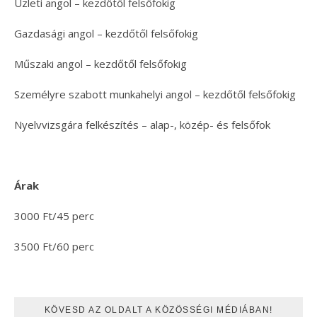
Üzleti angol – kezdőtől felsőfokig
Gazdasági angol – kezdőtől felsőfokig
Műszaki angol – kezdőtől felsőfokig
Személyre szabott munkahelyi angol – kezdőtől felsőfokig
Nyelvvizsgára felkészítés – alap-, közép- és felsőfok
Árak
3000 Ft/45 perc
3500 Ft/60 perc
KÖVESD AZ OLDALT A KÖZÖSSÉGI MÉDIÁBAN!